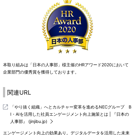
.
本取り組みは「日本の人事部」様主催のHRアワード2020において
企業部門の優秀賞を獲得しております。
関連URL
「やり抜く組織」へとカルチャー変革を進めるNECグループ B
I・AIを活用した社員エンゲージメント向上施策とは | 『日本の
人事部』 (jinjibu.jp)
エンゲージメント向上の効果あり。デジタルデータを活用した未来