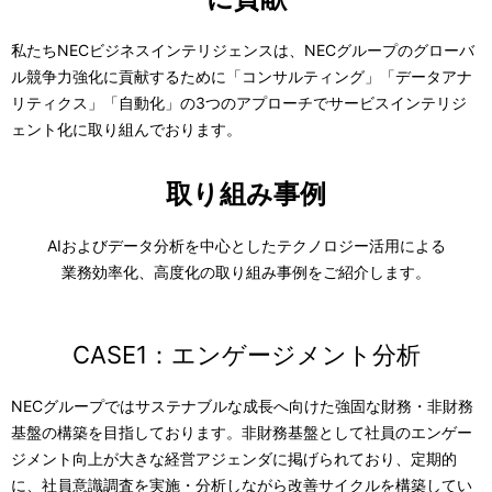
N
p
私たちNECビジネスインテリジェンスは、NECグループのグローバ
a
r
ル競争力強化に貢献するために「コンサルティング」「データアナ
v
e
リティクス」「自動化」の3つのアプローチでサービスインテリジ
ェント化に取り組んでおります。
i
s
g
e
取り組み事例
a
n
AIおよびデータ分析を中心としたテクノロジー活用による
t
t
業務効率化、高度化の取り組み事例をご紹介します。
i
l
o
o
CASE1：エンゲージメント分析
n
c
NECグループではサステナブルな成長へ向けた強固な財務・非財務
a
基盤の構築を目指しております。非財務基盤として社員のエンゲー
t
ジメント向上が大きな経営アジェンダに掲げられており、定期的
に、社員意識調査を実施・分析しながら改善サイクルを構築してい