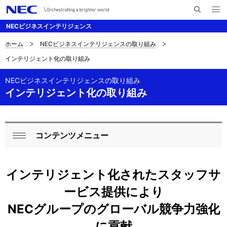
メ
サ
ニ
NECビジネスインテリジェンス
イ
ュ
ー
ト
を
ホーム
NECビジネスインテリジェンスの取り組み
D
ナ
内
開
インテリジェント化の取り組み
く
検
ビ
i
索
ゲ
NECビジネスインテリジェンスの取り組み
s
インテリジェント化の取り組み
ー
p
シ
l
ョ
コンテンツメニュー
L
a
ン
閉
o
y
じ
インテリジェント化されたスタッフサ
る
c
i
ービス提供により
a
n
NECグループのグローバル競争力強化
l
g
に貢献