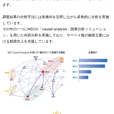
i
ます。
o
調査結果の分析手法には各種AIを活用しながら多角的に分析を実施
n
しています。
その中の一つにNECの「causal analysis - 因果分析ソリューショ
i
ン」を用いた内容分析を実施しており、サーベイ後の施策立案にお
n
ける精度向上を支援しています。
t
h
e
s
i
t
e