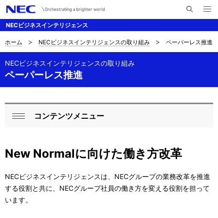
メ
サ
ニ
NECビジネスインテリジェンス
イ
ュ
ー
ト
を
ホーム
NECビジネスインテリジェンスの取り組み
ペーパーレス推進
D
ナ
内
開
く
検
ビ
i
NECビジネスインテリジェンスの取り組み
索
ペーパーレス推進
ゲ
s
ー
p
シ
l
コンテンツメニュー
L
ョ
閉
a
ン
o
じ
New Normalに向けた働き方改革
y
る
c
i
a
NECビジネスインテリジェンスは、NECグループの業務改革を推進
n
する役割と共に、NECグループ社員の働き方を変える役割を担って
l
います。
g
N