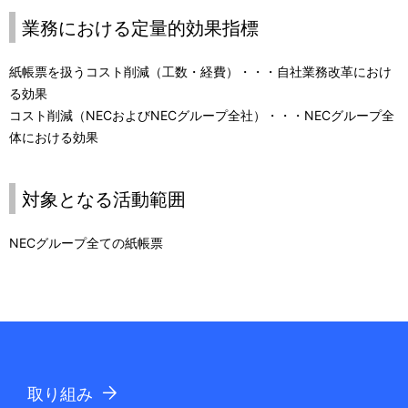
i
業務における定量的効果指標
o
紙帳票を扱うコスト削減（工数・経費）・・・自社業務改革におけ
n
る効果
i
コスト削減（NECおよびNECグループ全社）・・・NECグループ全
体における効果
n
t
対象となる活動範囲
h
e
NECグループ全ての紙帳票
s
i
t
e
取り組み