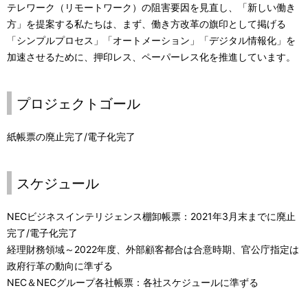
p
テレワーク（リモートワーク）の阻害要因を見直し、「新しい働き
a
方」を提案する私たちは、まず、働き方改革の旗印として掲げる
r
v
「シンプルプロセス」「オートメーション」「デジタル情報化」を
加速させるために、押印レス、ペーパーレス化を推進しています。
e
i
s
g
プロジェクトゴール
e
a
n
紙帳票の廃止完了/電子化完了
t
t
i
スケジュール
l
o
o
n
NECビジネスインテリジェンス棚卸帳票：2021年3月末までに廃止
完了/電子化完了
c
経理財務領域～2022年度、外部顧客都合は合意時期、官公庁指定は
a
政府行革の動向に準ずる
NEC＆NECグループ各社帳票：各社スケジュールに準ずる
t