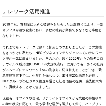
p
a
テレワーク活用推進
r
v
e
i
2019年秋、首都圏に大きな被害をもたらした台風19号により、一部
s
オフィスが浸水被害にあい、多数の社員が勤務できなくなる事態と
g
なりました。
e
a
n
それまでもテレワークは徐々に普及しつつありましたが、この危機
t
をきっかけに私たち、NECビジネスインテリジェンスでのテレワー
t
i
ク率が一気に高まりました。そのため、続く2020年からの新型コロ
l
ナウイルス感染症(COVID-19)大規模流行下においても、多くの社員
o
がスムーズにテレワーク主体の働き方に切り替えることができ、緊
o
n
急事態宣言下では、生産性を保ちつつ、出社率20%未満を維持し、
NECグループのビジネス推進を通じた社会価値の提供、感染拡大防
c
止に貢献することができました。
a
現在も、オフィスや自宅、サテライトオフィスから業務の特性やそ
t
の時の状況に応じて、最も最適な場所を選択して働く、ハイブリッ