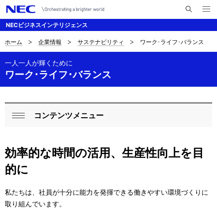
メ
サ
ニ
NECビジネスインテリジェンス
イ
ュ
ー
ト
を
ホーム
企業情報
サステナビリティ
ワーク･ライフ･バランス
D
ナ
内
開
く
検
ビ
i
一人一人が輝くために
索
ワーク･ライフ･バランス
ゲ
s
ー
p
シ
l
コンテンツメニュー
L
ョ
閉
a
ン
o
じ
効率的な時間の活用、生産性向上を目
y
る
c
的に
i
a
n
l
私たちは、社員が十分に能力を発揮できる働きやすい環境づくりに
取り組んでいます。
g
N