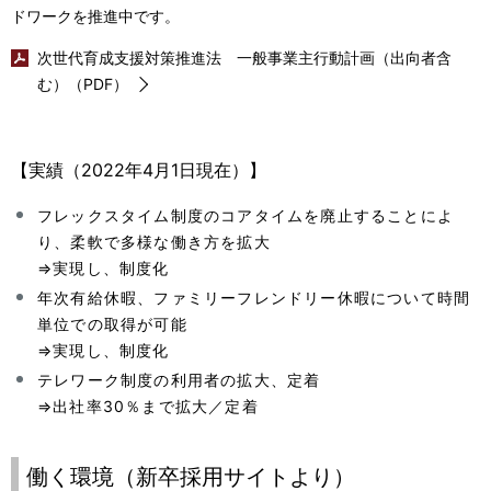
i
ドワークを推進中です。
o
次世代育成支援対策推進法 一般事業主行動計画（出向者含
む）（PDF）
n
i
【実績（2022年4月1日現在）】
n
t
フレックスタイム制度のコアタイムを廃止することによ
り、柔軟で多様な働き方を拡大
h
⇒実現し、制度化
e
年次有給休暇、ファミリーフレンドリー休暇について時間
単位での取得が可能
s
⇒実現し、制度化
i
テレワーク制度の利用者の拡大、定着
⇒出社率30％まで拡大／定着
t
e
働く環境（新卒採用サイトより）