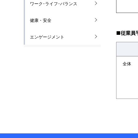
ワーク･ライフ･バランス
a
t
健康・安全
i
■従業員
エンゲージメント
o
n
全体
i
n
t
h
e
s
i