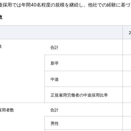
途採用では年間40名程度の規模を継続し、他社での経験に基
数
数
合計
新卒
中途
正規雇用労働者の中途採用比率
採用者数
合計
男性