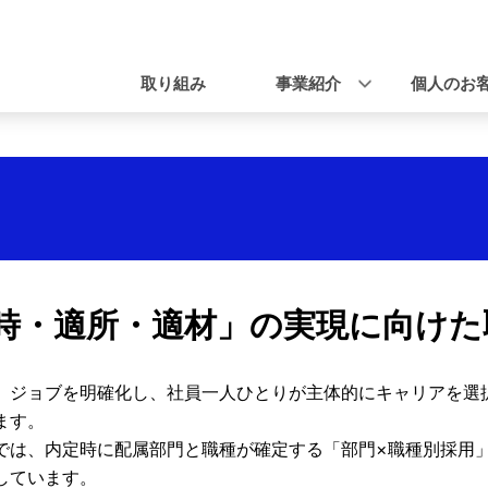
ナ
ビ
取り組み
事業紹介
個人のお
ゲ
ー
シ
ョ
ン
時・適所・適材」の実現に向けた
、ジョブを明確化し、社員一人ひとりが主体的にキャリアを選
ます。
では、内定時に配属部門と職種が確定する「部門×職種別採用
しています。