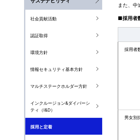
サステナビリティ
また、中
l
g
■採用者
社会貢献活動
N
p
a
r
認証取得
v
e
採用者
環境方針
i
s
g
情報セキュリティ基本方針
e
a
n
マルチステークホルダー方針
t
t
インクルージョン&ダイバーシ
i
l
ティ（I&D）
o
男女別
o
採用と定着
n
c