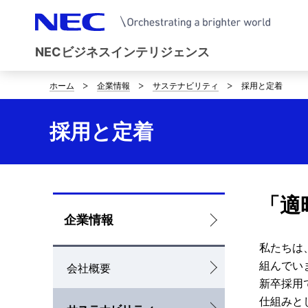
NECビジネスインテリジェンス
ホーム
企業情報
サステナビリティ
採用と定着
D
i
採用と定着
s
p
l
「適
L
企業情報
a
o
私たちは
y
組んでい
会社概要
c
i
新卒採用
a
仕組みと
n