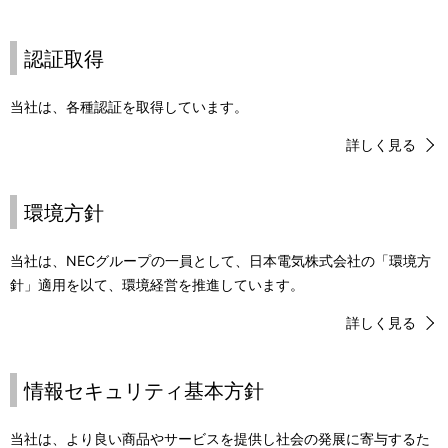
i
o
認証取得
n
当社は、各種認証を取得しています。
i
詳しく見る
n
t
環境方針
h
当社は、NECグループの一員として、日本電気株式会社の「環境方
e
針」適用を以て、環境経営を推進しています。
s
詳しく見る
i
t
情報セキュリティ基本方針
e
当社は、より良い商品やサービスを提供し社会の発展に寄与するた