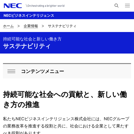
メ
サ
ニ
NECビジネスインテリジェンス
イ
ュ
ー
ト
を
ホーム
企業情報
サステナビリティ
D
ナ
内
開
く
検
ビ
i
持続可能な社会と新しい働き方
索
サステナビリティ
ゲ
s
ー
p
シ
l
コンテンツメニュー
L
ョ
閉
a
ン
o
じ
持続可能な社会への貢献と、新しい働
y
る
c
き方の推進
i
a
n
l
私たちNECビジネスインテリジェンス株式会社には、NECグループ
の業務改革を推進する役割と共に、社会における企業として果たす
g
N
べき役割があります。