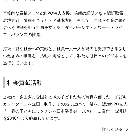
p
a
直接的な貢献としてのNPO法人支援、信頼の証明となる認証取得、
r
v
環境方針、情報セキュリティ基本方針、そして、これら企業の果た
e
i
すべき役割を担う社員を支える、ダイバーシティとワーク・ライ
フ・バランスの推進。
s
g
e
持続可能な社会への貢献と、社員一人一人が能力を発揮できる新し
a
い働き方の推進を、活動の両輪として、私たちは日々のビジネスを
n
t
遂行しています。
t
i
l
o
社会貢献活動
o
n
当社は、さまざまな国と地域の子どもたちの写真を使った「子ども
c
カレンダー」を企画・制作、その売り上げの一部を、認定NPO法人
「世界の子どもにワクチンを日本委員会（JCV）」に寄付する活動
a
を2010年より継続しています。
t
詳しく見る