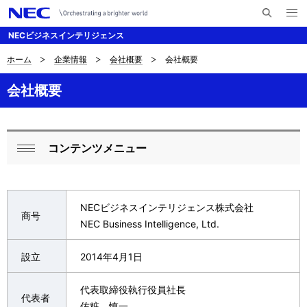
メ
サ
ニ
NECビジネスインテリジェンス
イ
ュ
ー
ト
を
ホーム
企業情報
会社概要
会社概要
D
ナ
内
開
く
検
ビ
i
会社概要
索
ゲ
s
ー
p
コンテンツメニュー
シ
L
閉
l
ョ
o
じ
a
ン
る
c
NECビジネスインテリジェンス株式会社
y
商号
NEC Business Intelligence, Ltd.
a
i
l
設立
2014年4月1日
n
N
g
代表取締役執行役員社長
代表者
a
佐粧 慎一