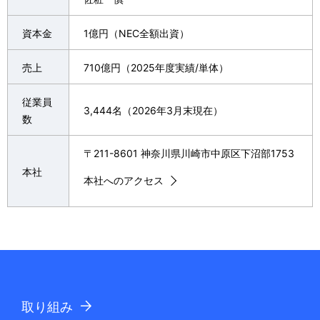
p
v
資本金
1億円（NEC全額出資）
r
i
e
売上
710億円（2025年度実績/単体）​
g
s
従業員
a
3,444名（2026年3月末現在）​
e
数
t
n
〒211-8601 神奈川県川崎市中原区下沼部1753
i
t
本社
本社へのアクセス
o
l
n
o
c
a
t
取り組み