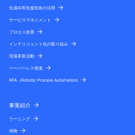
i
生成AI等先進技術の活用
o
サービスマネジメント
n
プロセス改善
i
インテリジェント化の取り組み
n
現場革新活動
t
ペーパーレス推進
h
e
RPA（Robotic Process Automation)
s
i
事業紹介
t
ラーニング
e
保険