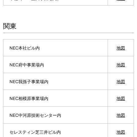
p
v
r
i
関東
e
g
s
a
NEC本社ビル内
地図
e
t
n
NEC府中事業場内
地図
i
t
o
NEC我孫子事業場内
地図
l
n
o
NEC相模原事業場内
地図
c
NEC中河原技術センター内
地図
a
t
セレスティン芝三井ビル内
地図