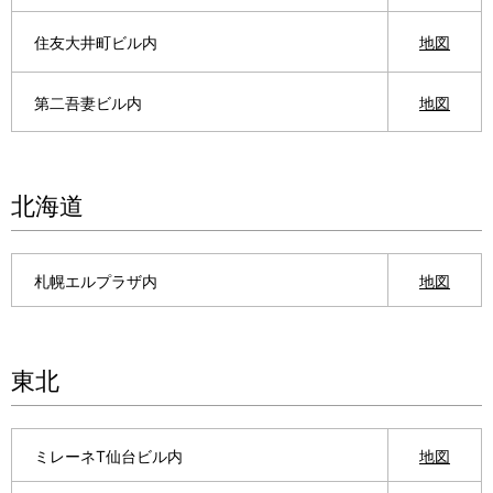
i
住友大井町ビル内
地図
o
n
第二吾妻ビル内
地図
i
n
北海道
t
h
札幌エルプラザ内
地図
e
s
i
東北
t
e
ミレーネT仙台ビル内
地図