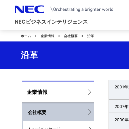
NECビジネスインテリジェンス
ホーム
企業情報
会社概要
沿革
D
i
沿革
s
p
l
2001年
L
企業情報
a
o
y
2007年
会社概要
c
i
2009年
a
n
トップメッセージ