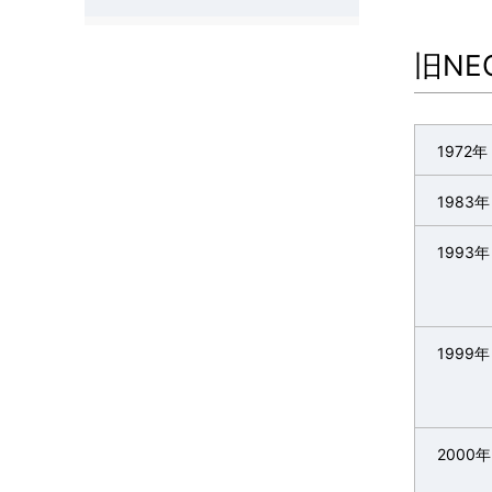
a
t
旧N
i
o
1972年
n
1983年
i
1993年
n
t
1999年
h
e
s
2000年
i