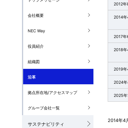
2012年
l
g
会社概要
2014年
N
p
a
NEC Way
r
2017年
v
e
役員紹介
2018年
i
s
組織図
g
e
2019年
a
n
沿革
2024
t
t
拠点所在地/アクセスマップ
i
2025年
l
o
グループ会社一覧
o
n
2014
c
サステナビリティ