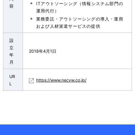
i
ITアウトソーシング（情報システム部門の
容
運用代行）
o
業務委託・アウトソーシングの導入・運用
n
および人材派遣サービスの提供
i
設
n
立
2018年4月1日
年
t
月
h
UR
e
https://www.necvw.co.jp/
L
s
i
t
e