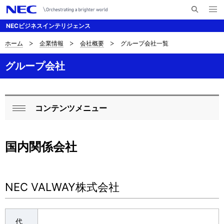
メ
サ
ニ
NECビジネスインテリジェンス
イ
ュ
ー
ト
を
ホーム
企業情報
会社概要
グループ会社一覧
D
ナ
内
開
く
検
ビ
i
グループ会社
索
ゲ
s
ー
p
コンテンツメニュー
シ
L
閉
l
ョ
o
じ
a
ン
国内関係会社
る
c
y
a
i
l
NEC VALWAY株式会社
n
N
g
代
a