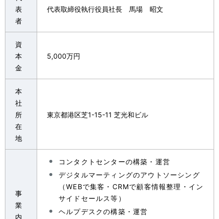
p
表
代表取締役執行役員社長 馬場 昭文
v
者
r
i
e
資
g
本
5,000万円
s
金
a
e
t
本
n
社
i
t
所
東京都港区芝1-15-11 芝光和ビル
o
在
l
地
n
o
コンタクトセンターの構築・運営
c
デジタルマーティングのアウトソーシング
a
（WEBで集客・CRMで顧客情報整理・イン
事
サイドセールス等）
t
業
ヘルプデスクの構築・運営
内