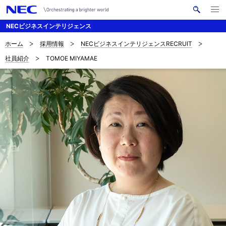
メ
サ
ニ
NECビジネスインテリジェンス
イ
ュ
ー
ト
を
ホーム
採用情報
NECビジネスインテリジェンスRECRUIT
B
ナ
内
開
社員紹介
TOMOE MIYAMAE
く
検
ビ
r
索
ゲ
e
ー
a
シ
d
ョ
c
ン
r
u
m
b