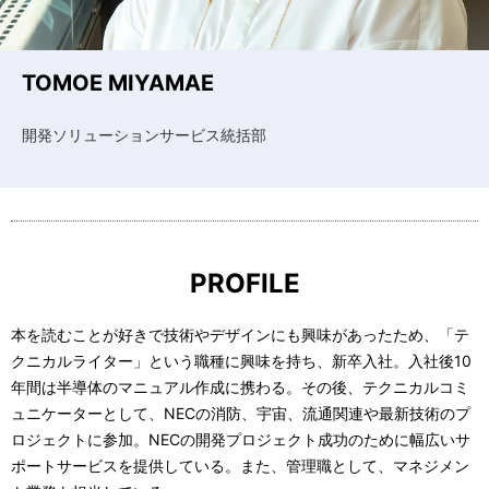
n
a
TOMOE MIYAMAE
v
i
開発ソリューションサービス統括部
g
a
t
PROFILE
i
o
本を読むことが好きで技術やデザインにも興味があったため、「テ
クニカルライター」という職種に興味を持ち、新卒入社。入社後10
n
年間は半導体のマニュアル作成に携わる。その後、テクニカルコミ
ュニケーターとして、NECの消防、宇宙、流通関連や最新技術のプ
ロジェクトに参加。NECの開発プロジェクト成功のために幅広いサ
ポートサービスを提供している。また、管理職として、マネジメン