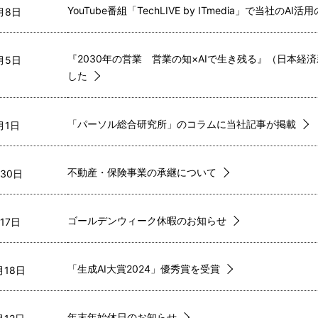
YouTube番組「TechLIVE by ITmedia」で当社のA
月8日  
『2030年の営業 営業の知×AIで生き残る』（日本経
月5日  
した
「パーソル総合研究所」のコラムに当社記事が掲載
月1日  
不動産・保険事業の承継について
30日  
ゴールデンウィーク休暇のお知らせ
17日  
「生成AI大賞2024」優秀賞を受賞
18日  
年末年始休日のお知らせ