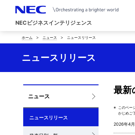
NECビジネスインテリジェンス
ホーム
ニュース
ニュースリリース
B
r
ニュースリリース
e
a
d
最新
L
ニュース
c
o
※
このペー
r
かじめご
ニュースリリース
c
u
2026年4月
a
m