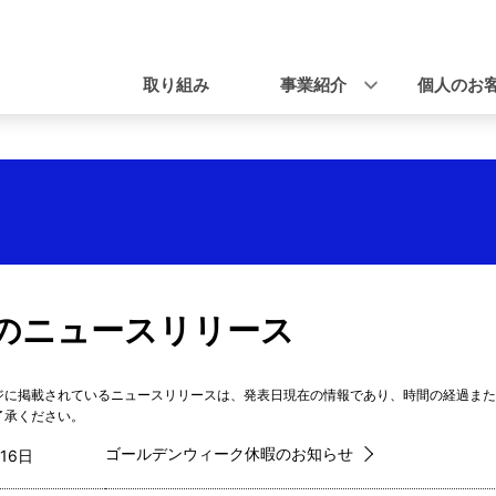
ナ
ビ
取り組み
事業紹介
個人のお
ゲ
ー
シ
ョ
ン
のニュースリリース
ジに掲載されているニュースリリースは、発表日現在の情報であり、時間の経過また
了承ください。
ゴールデンウィーク休暇のお知らせ
16日  