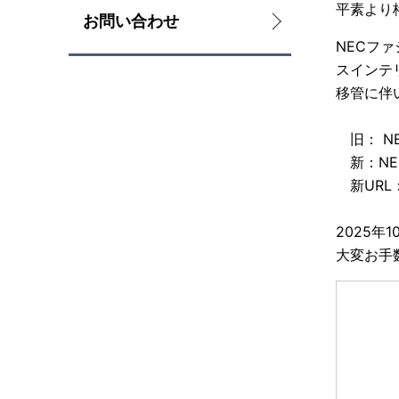
平素より
L
お問い合わせ
b
NECフ
o
n
スインテ
c
移管に伴
a
a
v
旧： N
l
新：NE
i
新URL
N
g
a
2025年
a
大変お手
v
t
i
i
g
o
a
n