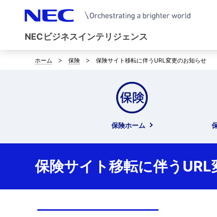
NECビジネスインテリジェンス
ホーム
保険
保険サイト移転に伴うURL変更のお知らせ
B
r
e
a
保険ホーム
d
c
保険サイト移転に伴うURL
r
u
m