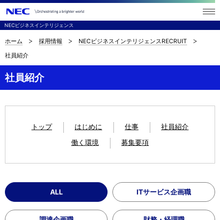
メニ
ュー
NECビジネスインテリジェンス
を開
く
ホーム
採用情報
NECビジネスインテリジェンスRECRUIT
サ
ナ
社員紹介
ビ
イ
ゲ
社員紹介
ト
ー
内
シ
の
ョ
トップ
はじめに
仕事
社員紹介
現
ン
働く環境
募集要項
在
位
置
ALL
ITサービス企画職
調達企画職
財務・経理職