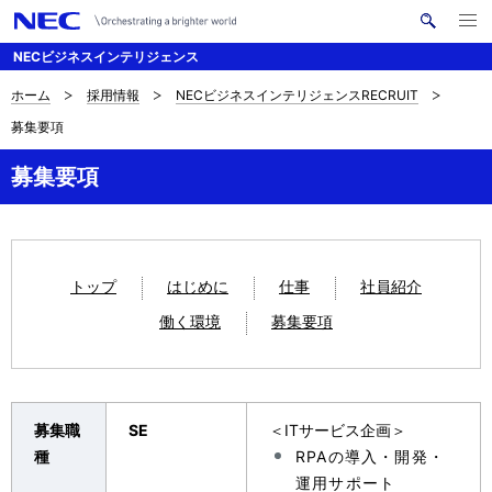
メ
サ
ニ
NECビジネスインテリジェンス
イ
ュ
ー
ト
を
ホーム
採用情報
NECビジネスインテリジェンスRECRUIT
B
ナ
内
開
募集要項
く
検
ビ
r
索
ゲ
募集要項
e
ー
a
シ
d
ョ
トップ
はじめに
仕事
社員紹介
c
ン
働く環境
募集要項
r
u
m
募集職
SE
＜ITサービス企画＞
種
RPAの導入・開発・
b
運用サポート