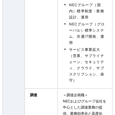
n
NECグループ（国
内）標準制度・業務
a
設計、運用
v
NECグループ（グロ
ーバル）標準システ
i
ム、共通IT開発、運
g
用
サービス事業拡大
a
（営業、サプライチ
t
ェーン、セキュリテ
ィ、クラウド、サブ
i
スクリプション、保
o
守）
n
調達
＜調達企画職＞
NECおよびグループ会社を
中心とした調達業務の提
供、業務効率化と高度化