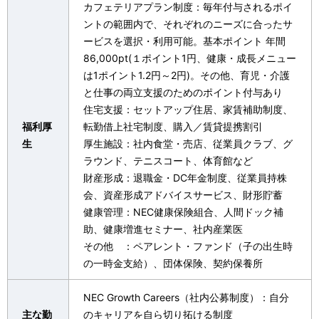
カフェテリアプラン制度：毎年付与されるポイ
ントの範囲内で、それぞれのニーズに合ったサ
ービスを選択・利用可能。基本ポイント 年間
86,000pt(１ポイント1円、健康・成長メニュー
は1ポイント1.2円～2円)。その他、育児・介護
と仕事の両立支援のためのポイント付与あり
住宅支援：セットアップ住居、家賃補助制度、
福利厚
転勤借上社宅制度、購入／賃貸提携割引
生
厚生施設：社内食堂・売店、従業員クラブ、グ
ラウンド、テニスコート、体育館など
財産形成：退職金・DC年金制度、従業員持株
会、資産形成アドバイスサービス、財形貯蓄
健康管理：NEC健康保険組合、人間ドック補
助、健康増進セミナー、社内産業医
その他 ：ペアレント・ファンド（子の出生時
の一時金支給）、団体保険、契約保養所
NEC Growth Careers（社内公募制度）：自分
主な勤
のキャリアを自ら切り拓ける制度