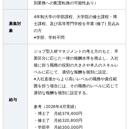
別業務への配置転換の可能性あり）
4年制大学の学部課程、大学院の修士課程・博
募集対
士課程、及び高等専門学校を卒業 (修了) 見込み
象
の方
※学部、学科不問
ジョブ型人材マネジメントの考え方のもと、卒
業区分に応じた一律の報酬水準を廃止し、入社
後に担う職務の役割の大きさや本人のスキルレ
ベルに応じて、適切な報酬を個別に設定。
※入社直後からより高いレベルの職務や責任範
囲を担う場合には、その職務のレベルに応じて
適切な報酬を個別に設定する。
給与
参考（2026年4月実績）
・博士了 月給379,400円
・修士了 月給320,800円
・学部卒 月給300,000円